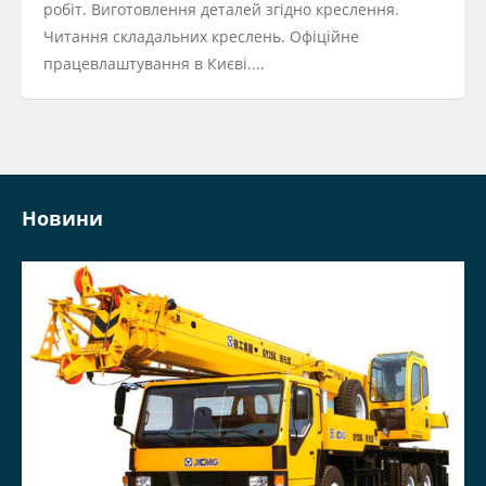
робіт. Виготовлення деталей згідно креслення.
Читання складальних креслень. Офіційне
працевлаштування в Києві....
Новини