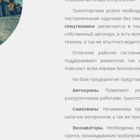
Транспортные услуги необход
поставленными задачами без по
спецтехники
заключается в том
собственный автопарк, а есть во
технику, а так-же опытного водит
Отличное рабочее состоян
поддерживают ремонтная, так 
отвечают всем нормам безопасност
На базе предприятия предст
Автокраны
. Позволяют ре
разгрузочными работами, транспо
Самосвалы
. Незаменимы пр
сыпучих материалов, а так же пр
Экскаваторы
. Необходимы п
грунта, прокладывания трубопров